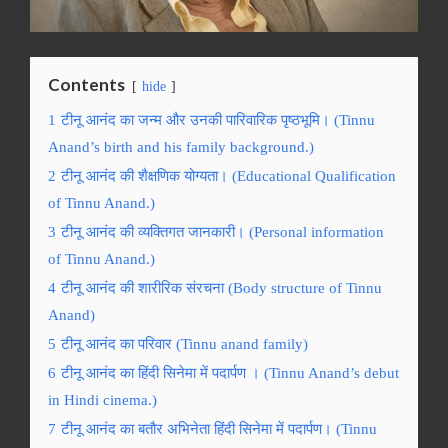
Contents
hide
1
टीनू आनंद का जन्म और उनकी पारिवारिक पृष्ठभूमि। (Tinnu
Anand’s birth and his family background.)
2
टीनू आनंद की शैक्षणिक योग्यता। (Educational Qualification
of Tinnu Anand.)
3
टीनू आनंद की व्यक्तिगत जानकारी। (Personal information
of Tinnu Anand.)
4
टीनू आनंद की शारीरिक संरचना (Body structure of Tinnu
Anand)
5
टीनू आनंद का परिवार (Tinnu anand family)
6
टीनू आनंद का हिंदी सिनेमा में पदार्पण । (Tinnu Anand’s debut
in Hindi cinema.)
7
टीनू आनंद का बतौर अभिनेता हिंदी सिनेमा में पदार्पण। (Tinnu