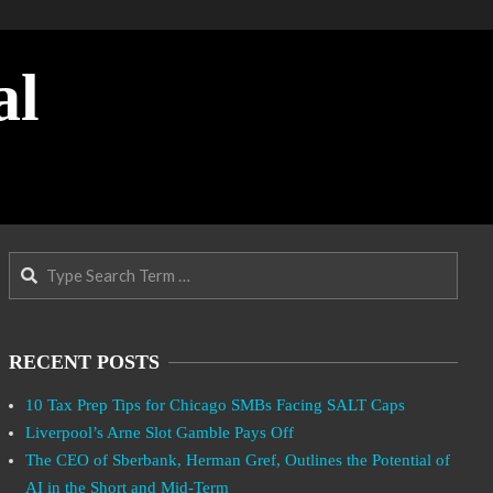
al
Search
RECENT POSTS
10 Tax Prep Tips for Chicago SMBs Facing SALT Caps
Liverpool’s Arne Slot Gamble Pays Off
The CEO of Sberbank, Herman Gref, Outlines the Potential of
AI in the Short and Mid-Term