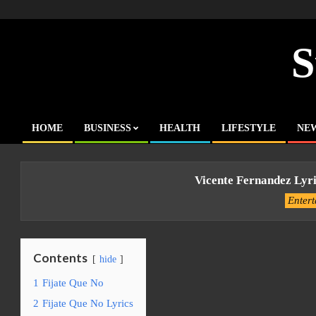
Skip
to
content
S
HOME
BUSINESS
HEALTH
LIFESTYLE
NE
Primary
Navigation
Menu
Vicente Fernandez Lyri
Enter
Contents
hide
1
Fijate Que No
2
Fijate Que No Lyrics