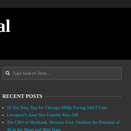
al
Search
RECENT POSTS
10 Tax Prep Tips for Chicago SMBs Facing SALT Caps
Liverpool’s Arne Slot Gamble Pays Off
The CEO of Sberbank, Herman Gref, Outlines the Potential of
AI in the Short and Mid-Term