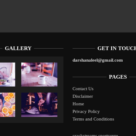
GALLERY
GET IN TOUC
darshanaleel@gmail.com
PAGES
Contact Us
Disclaimer
Liverpool’s Arne Slot Gamble Pays Off
1
Home
Privacy Policy
Terms and Conditions
crackstreams
sportsurge