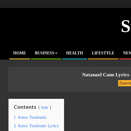
Skip
to
content
S
HOME
BUSINESS
HEALTH
LIFESTYLE
NE
Primary
Navigation
Menu
Natanael Cano Lyrics
Enter
Contents
hide
1
Amor Tumbado
2
Amor Tumbado Lyrics