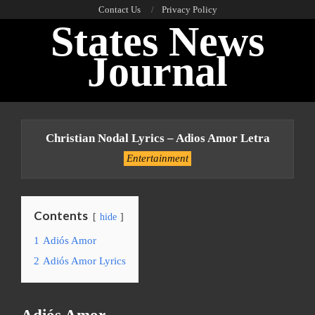
Skip
Contact Us
Privacy Policy
States News
to
content
Journal
Primary
Navigation
Christian Nodal Lyrics – Adios Amor Letra
Menu
Entertainment
Contents
hide
1
Adiós Amor
2
Adiós Amor Lyrics