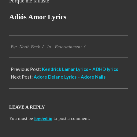
Porque me fallaste
Adiós Amor Lyrics
2019-
Entertainment
11-
By:
Noah Beck
In:
21
Previous Post:
Kendrick Lamar Lyrics – ADHD lyrics
Next Post:
Adore Delano Lyrics – Adore Nails
LEAVE A REPLY
You must be
logged in
to post a comment.