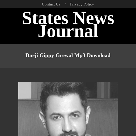
Skip
Contact Us
Privacy Policy
States News
to
content
Journal
Primary
Navigation
Darji Gippy Grewal Mp3 Download
Menu